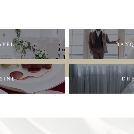
APEL
BAN
SINE
DR